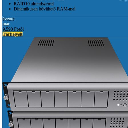
RAID10 alrendszerrel
Dinamikusan bővíthető RAM-mal
évente
már
9.590 Ft-tól
Tárhelyek