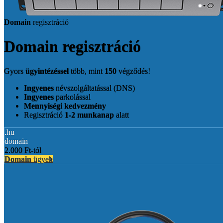
Domain
regisztráció
Domain
regisztráció
Gyors
ügyintézéssel
több, mint
150
végződés!
Ingyenes
névszolgáltatással (DNS)
Ingyenes
parkolással
Mennyiségi kedvezmény
Regisztráció
1-2 munkanap
alatt
.hu
domain
2.000 Ft-tól
Domain
ügyek