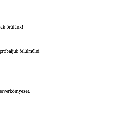
sak örülünk!
próbáljuk felülmúlni.
zerverkörnyezet.