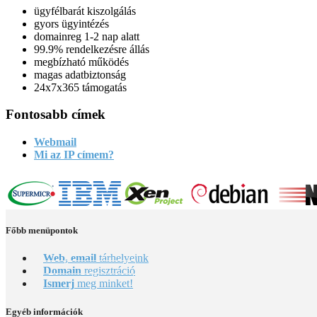
ügyfélbarát kiszolgálás
gyors ügyintézés
domainreg 1-2 nap alatt
99.9% rendelkezésre állás
megbízható működés
magas adatbiztonság
24x7x365 támogatás
Fontosabb
címek
Webmail
Mi az IP címem?
Főbb
menüpontok
Web, email
tárhelyeink
Domain
regisztráció
Ismerj
meg minket!
Egyéb
információk