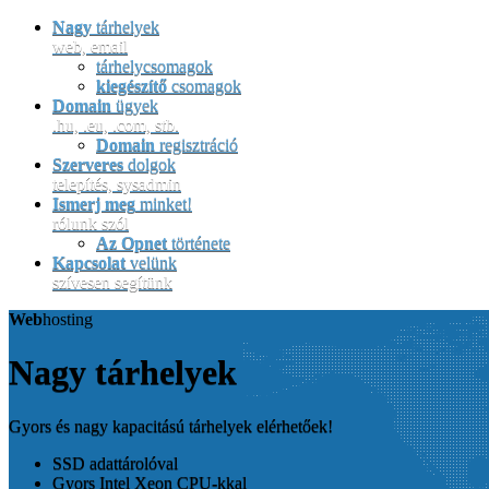
Nagy
tárhelyek
web, email
tárhelycsomagok
kiegészítő
csomagok
Domain
ügyek
.hu, .eu, .com, stb.
Domain
regisztráció
Szerveres
dolgok
telepítés, sysadmin
Ismerj meg
minket!
rólunk szól
Az Opnet
története
Kapcsolat
velünk
szívesen segítünk
Web
hosting
Nagy
tárhelyek
Gyors és nagy
kapacitású tárhelyek elérhetőek!
SSD adattárolóval
Gyors Intel Xeon CPU-kkal