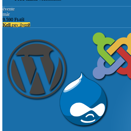
évente
már
9.590 Ft-tól
Kell
egy ilyen!