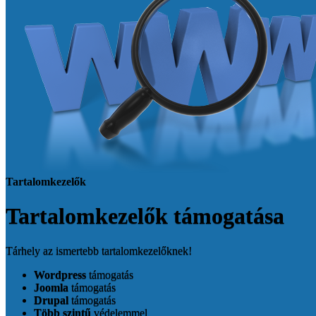
Tartalomkezelők
Tartalomkezelők
támogatása
Tárhely az ismertebb tartalomkezelőknek!
Wordpress
támogatás
Joomla
támogatás
Drupal
támogatás
Több szintű
védelemmel