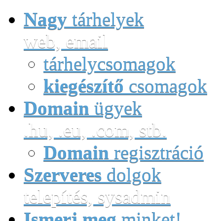
Nagy
tárhelyek
web, email
tárhelycsomagok
kiegészítő
csomagok
Domain
ügyek
.hu, .eu, .com, stb.
Domain
regisztráció
Szerveres
dolgok
telepítés, sysadmin
Ismerj meg
minket!