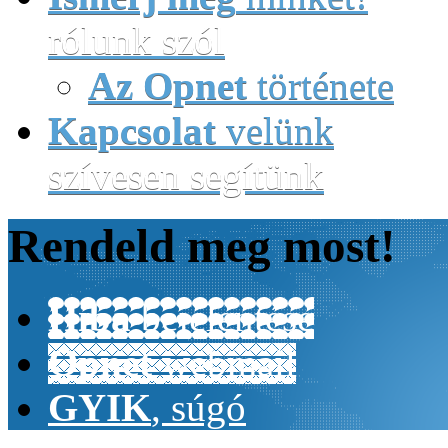
rólunk szól
Az Opnet
története
Kapcsolat
velünk
szívesen segítünk
Rendeld
meg most!
Hiba
bejelentése
Opnet
webmail
GYIK
, súgó