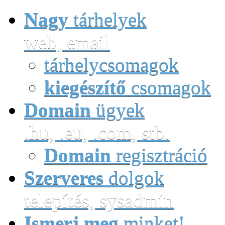
Nagy
tárhelyek
web, email
tárhelycsomagok
kiegészítő
csomagok
Domain
ügyek
.hu, .eu, .com, stb.
Domain
regisztráció
Szerveres
dolgok
telepítés, sysadmin
Ismerj meg
minket!