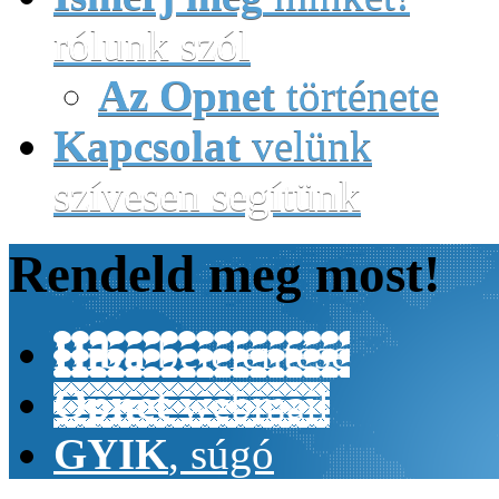
rólunk szól
Az Opnet
története
Kapcsolat
velünk
szívesen segítünk
Rendeld
meg most!
Hiba
bejelentése
Opnet
webmail
GYIK
, súgó